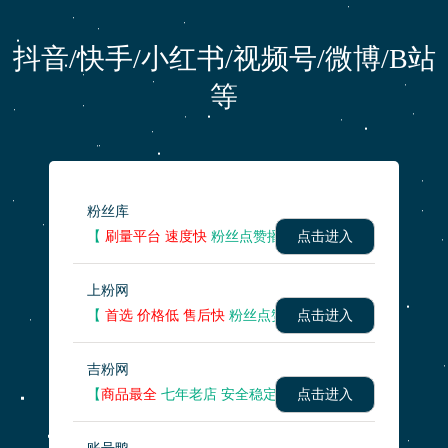
抖音/快手/小红书/视频号/微博/B站
等
粉丝库
【
刷量平台 速度快
粉丝点赞播放量 】
点击进入
上粉网
【
首选 价格低 售后快
粉丝点赞播放量 】
点击进入
吉粉网
【
商品最全
七年老店 安全稳定】
点击进入