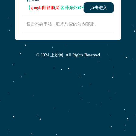
账号鸭
【
google邮箱购买
各种海外账号】
点击进入
售后不要串站，联系对应的站内客服。
© 2024 上粉网. All Rights Reserved