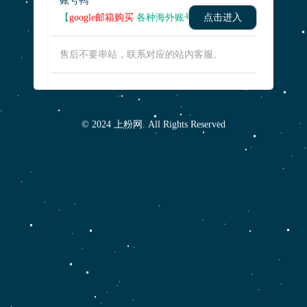
账号鸭
【
google邮箱购买
各种海外账号】
点击进入
售后不要串站，联系对应的站内客服。
© 2024 上粉网. All Rights Reserved