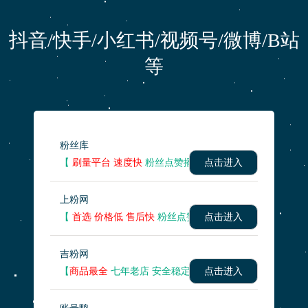
抖音/快手/小红书/视频号/微博/B站
等
粉丝库
【
刷量平台 速度快
粉丝点赞播放量 】
点击进入
上粉网
【
首选 价格低 售后快
粉丝点赞播放量 】
点击进入
吉粉网
【
商品最全
七年老店 安全稳定】
点击进入